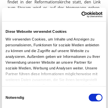
findet in der Reformationskirche statt, den Link
zum Stream wird es auf der Homepage geben.
(Schau einfach, ob das für das nächste Info noch
passt, je nach Erscheinungsdatum)
Diese Webseite verwendet Cookies
Special auf Instagram
Wir verwenden Cookies, um Inhalte und Anzeigen zu
personalisieren, Funktionen für soziale Medien anbieten
Im November gibt es auf dem Instagram-Kanal der
zu können und die Zugriffe auf unsere Website zu
ev. Kirchengemeinde Hilden @evangelischesHilden
analysieren. Außerdem geben wir Informationen zu Ihrer
einen Gedenkmonat. Pfarrerin Sara Schäfer
Verwendung unserer Website an unsere Partner für
gestaltet für das Pastoralteam Bilder und
soziale Medien, Werbung und Analysen weiter. Unsere
Gedenksätze zu den Verstorbenen des zu Ende
Partner führen diese Informationen möglicherweise mit
gehenden Kirchenjahres, von denen jeden Tag
weiteren Daten zusammen, die Sie ihnen bereitgestellt
einer online geht.
haben oder die sie im Rahmen Ihrer Nutzung der Dienste
gesammelt haben.
E
Notwendig
i
n