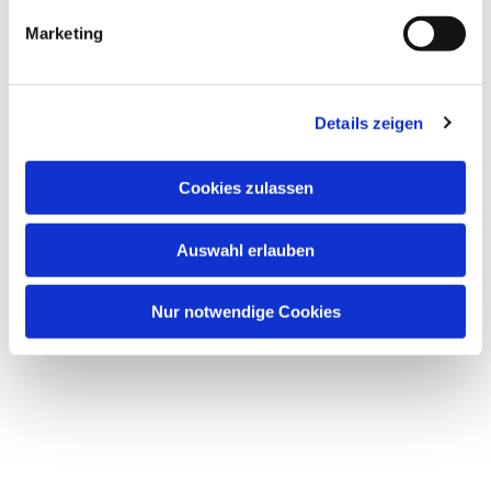
g
Marketing
u
n
g
Details zeigen
s
a
u
Cookies zulassen
s
w
Auswahl erlauben
a
h
l
Nur notwendige Cookies