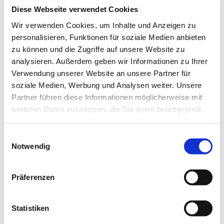
Diese Webseite verwendet Cookies
Wir verwenden Cookies, um Inhalte und Anzeigen zu
personalisieren, Funktionen für soziale Medien anbieten
zu können und die Zugriffe auf unsere Website zu
analysieren. Außerdem geben wir Informationen zu Ihrer
Verwendung unserer Website an unsere Partner für
soziale Medien, Werbung und Analysen weiter. Unsere
Partner führen diese Informationen möglicherweise mit
weiteren Daten zusammen, die Sie ihnen bereitgestellt
haben oder die sie im Rahmen Ihrer Nutzung der Dienste
gesammelt haben.
E
Notwendig
i
n
w
Präferenzen
i
l
l
Statistiken
i