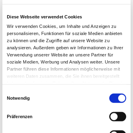
Friedhofsgärtnerei
Diese Webseite verwendet Cookies
Wir verwenden Cookies, um Inhalte und Anzeigen zu
Für Anliegen zur Friedhofsgärtnerei steht Ihnen
personalisieren, Funktionen für soziale Medien anbieten
Heinrich Mersch als Ansprechpartner zur Verfügung.
zu können und die Zugriffe auf unsere Website zu
Alleestraße 3
analysieren. Außerdem geben wir Informationen zu Ihrer
42781 Haan
Verwendung unserer Website an unsere Partner für
soziale Medien, Werbung und Analysen weiter. Unsere
Telefon: 02129 6563
Partner führen diese Informationen möglicherweise mit
Fax: 02129 377139
weiteren Daten zusammen, die Sie ihnen bereitgestellt
Email: blumenhaus-mersch[at]t-online.de
haben oder die sie im Rahmen Ihrer Nutzung der Dienste
weitre Informationen unter
friedhofsgaertnerei-
gesammelt haben.
E
mersch.de
Notwendig
i
n
w
Präferenzen
i
l