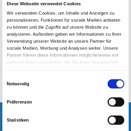
Diese Webseite verwendet Cookies
Mail) Sicherheitslücken aufweisen kann. Ein
lückenloser Schutz der Daten vor dem Zugriff durch
Wir verwenden Cookies, um Inhalte und Anzeigen zu
Dritte ist nicht möglich.
personalisieren, Funktionen für soziale Medien anbieten
Der Nutzung von im Rahmen der
zu können und die Zugriffe auf unsere Website zu
Impressumspflicht veröffentlichten Kontaktdaten
analysieren. Außerdem geben wir Informationen zu Ihrer
durch Dritte zur Übersendung von nicht
Verwendung unserer Website an unsere Partner für
ausdrücklich angeforderter Werbung und
soziale Medien, Werbung und Analysen weiter. Unsere
Informationsmaterialien wird hiermit ausdrücklich
Partner führen diese Informationen möglicherweise mit
widersprochen. Die Betreiber der Seiten behalten
weiteren Daten zusammen, die Sie ihnen bereitgestellt
sich ausdrücklich rechtliche Schritte im Falle der
haben oder die sie im Rahmen Ihrer Nutzung der Dienste
unverlangten Zusendung von
gesammelt haben.
E
Werbeinformationen, etwa durch Spam-Mails, vor.
Notwendig
i
n
w
Präferenzen
i
l
KONTAKT
l
Statistiken
i
Evangelische Kirchengemeinde Haan