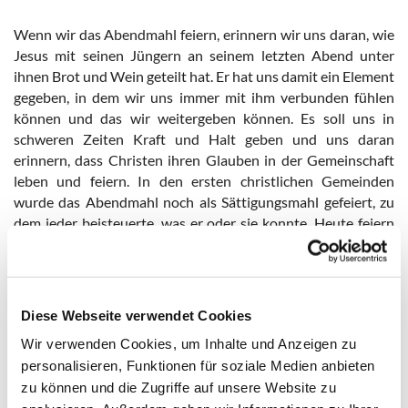
Wenn wir das Abendmahl feiern, erinnern wir uns daran, wie
Jesus mit seinen Jüngern an seinem letzten Abend unter
ihnen Brot und Wein geteilt hat. Er hat uns damit ein Element
gegeben, in dem wir uns immer mit ihm verbunden fühlen
können und das wir weitergeben können. Es soll uns in
schweren Zeiten Kraft und Halt geben und uns daran
erinnern, dass Christen ihren Glauben in der Gemeinschaft
leben und feiern. In den ersten christlichen Gemeinden
wurde das Abendmahl noch als Sättigungsmahl gefeiert, zu
dem jeder beisteuerte, was er oder sie konnte. Heute feiern
wir symbolisch mit Brot, bzw. Oblaten und Wein bzw. Saft.
Das Abendmahl wird in unserer Gemeinde in der Regel am 1.
Sonntag eines Monats im Gottesdienst im Friedensheim
Diese Webseite verwendet Cookies
sowie am 2. Sonntag eines Monats (in der Regel mit Wein)
und 4. Sonntag eines Monats (in der Regel mit Saft) in der
Wir verwenden Cookies, um Inhalte und Anzeigen zu
Kirche gefeiert, außerdem auch an hohen Feiertagen. Die
personalisieren, Funktionen für soziale Medien anbieten
genauen Termine entnehmen Sie bitte unserem
zu können und die Zugriffe auf unsere Website zu
Gottesdiensplan oder dem aktuellen Gemeindemagazin