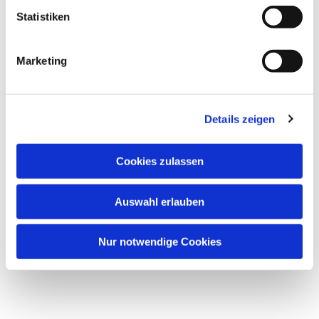
l
Statistiken
i
g
Marketing
u
n
g
Details zeigen
s
a
u
Cookies zulassen
s
w
Auswahl erlauben
a
h
l
Nur notwendige Cookies