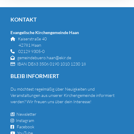
KONTAKT
Evangelische Kirchengemeinde Haan
Kaiserstraße 40

42781 Haan
02129 9305-0

gemeindebuero.haan@ekir.de

IBAN DE63 3506 0190 1010 1230 18

BLEIB INFORMIERT
Du
möchtest regelmäßig über Neuigkeiten und
Veranstaltungen aus unserer Kirchengemeinde informiert
werden? Wir freuen uns über dein Interesse!
Newsletter

Instagram

Facebook

YouTube
