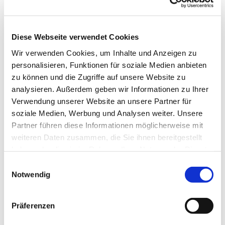
Monat), schrittweise und eingehend betrachtet
wird. Am 15. November beginnen wir – passend
zur kommenden Adventszeit - mit dem ersten
Diese Webseite verwendet Cookies
Kapitel. Dabei geht es nicht nur darum, die
Wir verwenden Cookies, um Inhalte und Anzeigen zu
Botschaft und die Absicht des Evangelisten Lukas
personalisieren, Funktionen für soziale Medien anbieten
zu verstehen, sondern auch eine Brücke zu den
zu können und die Zugriffe auf unsere Website zu
heutigen Erfahrungen im Alltag, am Arbeitsplatz
analysieren. Außerdem geben wir Informationen zu Ihrer
und in der Familie zu schlagen. Information und
Verwendung unserer Website an unsere Partner für
Leitung
:
Pfarrerin i.R. Gabriele Gummel, Email:
soziale Medien, Werbung und Analysen weiter. Unsere
gabriele.gummel@ekir.de
Partner führen diese Informationen möglicherweise mit
weiteren Daten zusammen, die Sie ihnen bereitgestellt
haben oder die sie im Rahmen Ihrer Nutzung der Dienste
gesammelt haben.
E
Notwendig
i
n
Dies könnte Sie auch
w
interessieren
Präferenzen
i
l