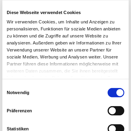
bedeutet: Nicht alle bekommen sofort Post. Wir
testen, wie dieser neue Weg zu uns passt, wie er
Diese Webseite verwendet Cookies
sich umsetzen lässt und wie wir dich wirklich
Wir verwenden Cookies, um Inhalte und Anzeigen zu
erreichen können. Zu welchem Anlass oder
personalisieren, Funktionen für soziale Medien anbieten
Ehrentag genau du von uns hörst - das bleibt eine
zu können und die Zugriffe auf unsere Website zu
Überraschung! Und keine Sorge – wir melden uns
analysieren. Außerdem geben wir Informationen zu Ihrer
nicht ständig bei dir.
Verwendung unserer Website an unsere Partner für
soziale Medien, Werbung und Analysen weiter. Unsere
Damit das künftig auch digital funktioniert,
Partner führen diese Informationen möglicherweise mit
brauchen wir deine Hilfe:
weiteren Daten zusammen, die Sie ihnen bereitgestellt
Teile deine aktuellen Kontaktdaten mit uns – ganz
haben oder die sie im Rahmen Ihrer Nutzung der Dienste
einfach über dieses Formular.
gesammelt haben.
E
Notwendig
i
Wenn du schon unseren Newsletter bekommst,
n
brauchst du nichts weiter zu tun. Solltest du keine
w
weitere Kommunikation zu persönlichen Anlässen
Präferenzen
i
entlang deiner persönlichen Lebensreise mehr
l
wünschen,
kannst du dich hier jederzeit abmelden.
l
Statistiken