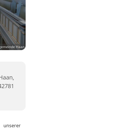
ngemeinde Haan
Haan,
42781
n unserer