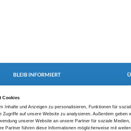
BLEIB INFORMIERT
Ü
Du
möchtest regelmäßig über Neuigkeiten und
Veranstaltungen aus unserer Kirchengemeinde informiert
t Cookies
werden? Wir freuen uns über dein Interesse!
 Inhalte und Anzeigen zu personalisieren, Funktionen für sozia
Newsletter
P

e Zugriffe auf unsere Website zu analysieren. Außerdem geben w
Instagram

rwendung unserer Website an unsere Partner für soziale Medien
Facebook

re Partner führen diese Informationen möglicherweise mit weite
YouTube
