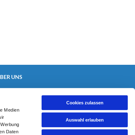
BER UNS
Kontaktinformationen

Cookie-Richtlinien

Impressum
Cookies zulassen

le Medien
rojekt Mitgliederkommunikation
ir
Auswahl erlauben
, Werbung
Widerspruch Kommunikation zur Lebensbegleitung

ren Daten
Online-Kommunikation mit dir
