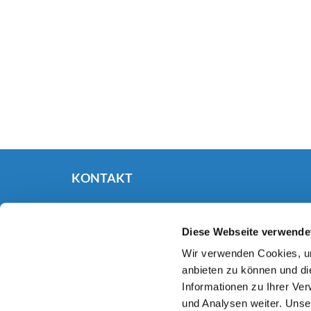
KONTAKT
Evangelische Kirchengemeinde Haan
Kaiserstraße 40

Diese Webseite verwende
42781 Haan
02129 9305-0

Wir verwenden Cookies, um
gemeindebuero.haan@ekir.de

anbieten zu können und di
IBAN DE63 3506 0190 1010 1230 18

Informationen zu Ihrer Ve
und Analysen weiter. Unse