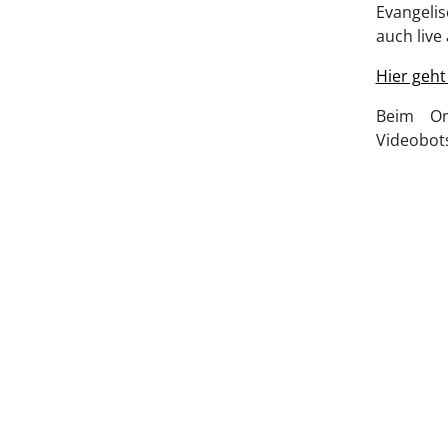
Evangelis
auch liv
Hier geh
Beim On
Videobots