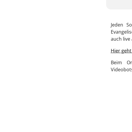
Jeden So
Evangelis
auch liv
Hier geh
Beim On
Videobots