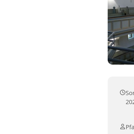
So
20
Pfa