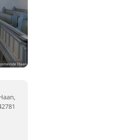
ngemeinde Haan
Haan,
42781