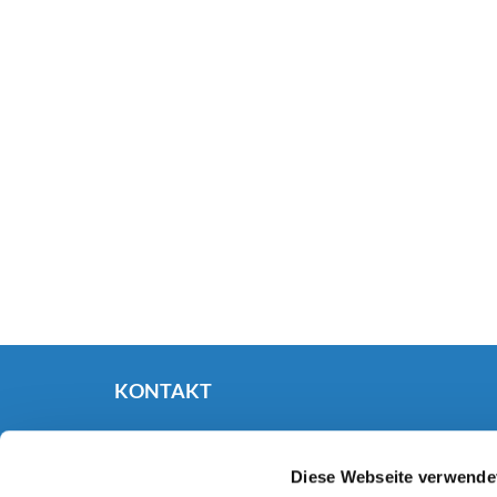
KONTAKT
Evangelische Kirchengemeinde Haan
Kaiserstraße 40

Diese Webseite verwende
42781 Haan