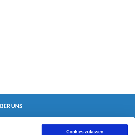
BER UNS
Kontaktinformationen

Cookie-Richtlinien

Impressum
Cookies zulassen
