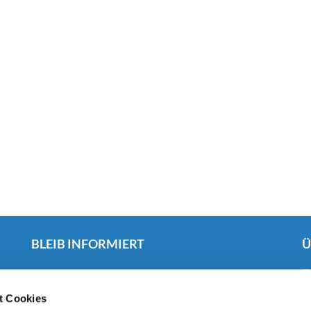
BLEIB INFORMIERT
Ü
Du
möchtest regelmäßig über Neuigkeiten und
Veranstaltungen aus unserer Kirchengemeinde informiert
t Cookies
werden? Wir freuen uns über dein Interesse!