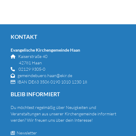
KONTAKT
Evangelische Kirchengemeinde Haan
Kaiserstraße 40

42781 Haan
02129 9305-0

gemeindebuero.haan@ekir.de

IBAN DE63 3506 0190 1010 1230 18

BLEIB INFORMIERT
Du
möchtest regelmäßig über Neuigkeiten und
Veranstaltungen aus unserer Kirchengemeinde informiert
werden? Wir freuen uns über dein Interesse!
Newsletter
