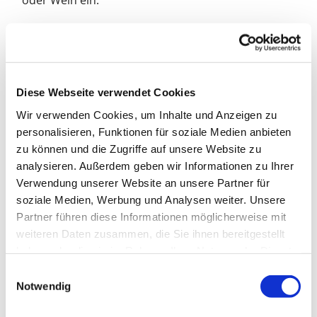
oder Wein ein.
Diesen Freitag:
Krank, aber frei (Kreativtitel)
Diese Webseite verwendet Cookies
Wir verwenden Cookies, um Inhalte und Anzeigen zu
personalisieren, Funktionen für soziale Medien anbieten
zu können und die Zugriffe auf unsere Website zu
analysieren. Außerdem geben wir Informationen zu Ihrer
Verwendung unserer Website an unsere Partner für
soziale Medien, Werbung und Analysen weiter. Unsere
Partner führen diese Informationen möglicherweise mit
weiteren Daten zusammen, die Sie ihnen bereitgestellt
haben oder die sie im Rahmen Ihrer Nutzung der Dienste
gesammelt haben.
E
Notwendig
i
n