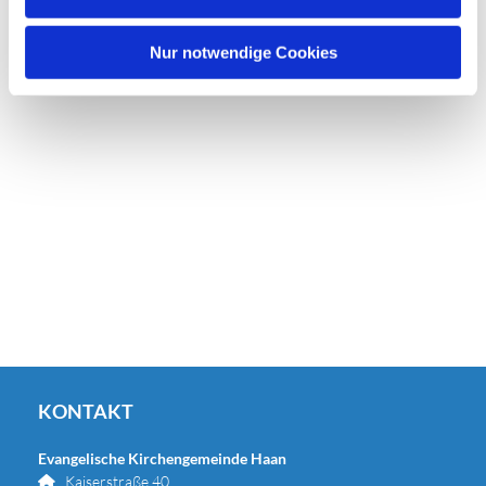
h
l
Nur notwendige Cookies
KONTAKT
Evangelische Kirchengemeinde Haan
Kaiserstraße 40
