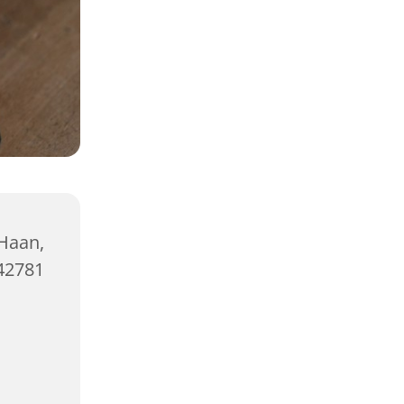
Haan,
42781