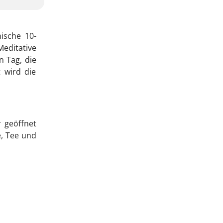
ische 10-
editative
n Tag, die
t wird die
 geöffnet
, Tee und