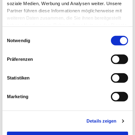
soziale Medien, Werbung und Analysen weiter. Unsere
Partner führen diese Informationen möglicherweise mit
weiteren Daten zusammen, die Sie ihnen bereitgestellt
haben oder die sie im Rahmen Ihrer Nutzung der Dienste
gesammelt haben.
E
Notwendig
i
n
w
Präferenzen
i
l
l
Statistiken
i
g
Marketing
u
n
g
Details zeigen
s
a