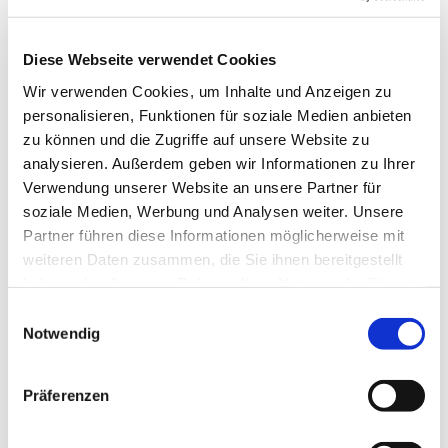
Diese Webseite verwendet Cookies
Wir verwenden Cookies, um Inhalte und Anzeigen zu
personalisieren, Funktionen für soziale Medien anbieten
zu können und die Zugriffe auf unsere Website zu
analysieren. Außerdem geben wir Informationen zu Ihrer
Verwendung unserer Website an unsere Partner für
soziale Medien, Werbung und Analysen weiter. Unsere
Partner führen diese Informationen möglicherweise mit
weiteren Daten zusammen, die Sie ihnen bereitgestellt
haben oder die sie im Rahmen Ihrer Nutzung der Dienste
gesammelt haben.
E
Notwendig
i
Dies könnte Sie auch
n
interessieren
w
Präferenzen
i
l