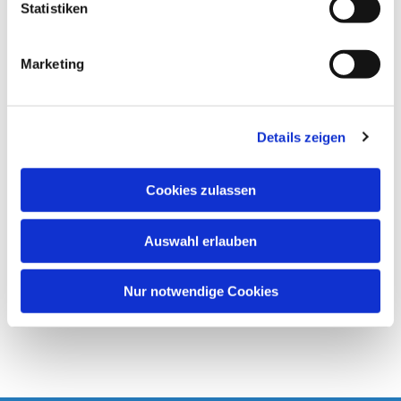
l
Statistiken
i
g
Marketing
u
n
g
Details zeigen
s
a
u
Cookies zulassen
s
w
Auswahl erlauben
a
h
l
Nur notwendige Cookies