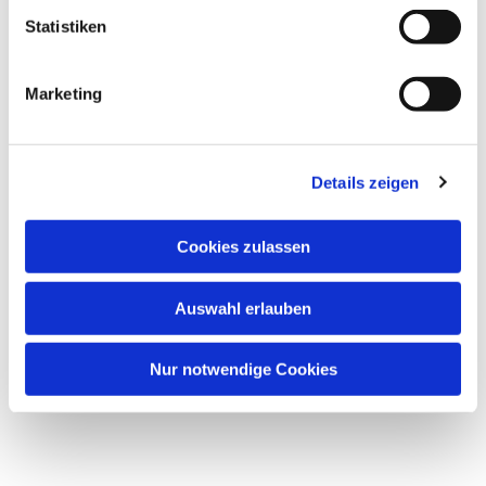
l
l
Statistiken
i
g
Marketing
u
n
g
Details zeigen
s
a
u
Cookies zulassen
s
w
Auswahl erlauben
a
h
l
Nur notwendige Cookies