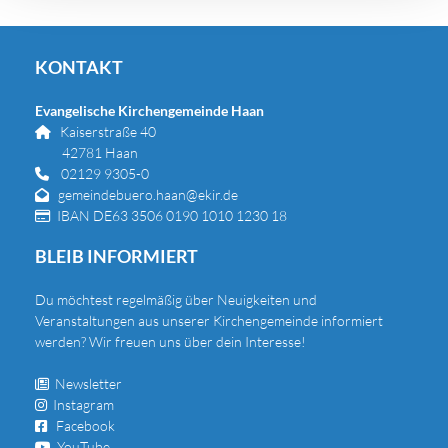
KONTAKT
Evangelische Kirchengemeinde Haan
Kaiserstraße 40

42781 Haan
02129 9305-0

gemeindebuero.haan@ekir.de

IBAN DE63 3506 0190 1010 1230 18

BLEIB INFORMIERT
Du
möchtest regelmäßig über Neuigkeiten und
Veranstaltungen aus unserer Kirchengemeinde informiert
werden? Wir freuen uns über dein Interesse!
Newsletter

Instagram

Facebook

YouTube
