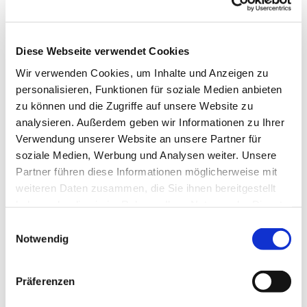
Diese Webseite verwendet Cookies
Wir verwenden Cookies, um Inhalte und Anzeigen zu
personalisieren, Funktionen für soziale Medien anbieten
zu können und die Zugriffe auf unsere Website zu
analysieren. Außerdem geben wir Informationen zu Ihrer
Verwendung unserer Website an unsere Partner für
soziale Medien, Werbung und Analysen weiter. Unsere
Partner führen diese Informationen möglicherweise mit
weiteren Daten zusammen, die Sie ihnen bereitgestellt
haben oder die sie im Rahmen Ihrer Nutzung der Dienste
gesammelt haben.
E
Notwendig
i
n
Dies könnte Sie auch
w
interessieren
Präferenzen
i