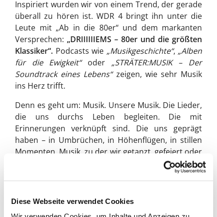
Inspiriert wurden wir von einem Trend, der gerade
überall zu hören ist. WDR 4 bringt ihn unter die
Leute mit „Ab in die 80er“ und dem markanten
Versprechen:
„DRIIIIIIEMS – 80er und die größten
Klassiker“.
Podcasts wie
„Musikgeschichte“
,
„Alben
für die Ewigkeit“
oder
„STRÄTER:MUSIK – Der
Soundtrack eines Lebens“
zeigen, wie sehr Musik
ins Herz trifft.
Denn es geht um: Musik. Unsere Musik. Die Lieder,
die uns durchs Leben begleiten. Die mit
Erinnerungen verknüpft sind. Die uns geprägt
haben – in Umbrüchen, in Höhenflügen, in stillen
Momenten. Musik, zu der wir getanzt, gefeiert oder
geweint haben. Manchmal alles gleichzeitig.
Deshalb gestalten wir diesen Sommer unter dem
Titel
„Aus der Playlist meines Lebens"
Diese Webseite verwendet Cookies
Sieben Sommersonntage, sieben Lieder – und jede
Wir verwenden Cookies, um Inhalte und Anzeigen zu