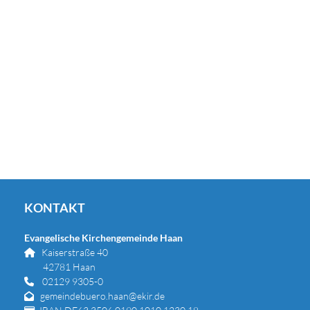
KONTAKT
Evangelische Kirchengemeinde Haan
Kaiserstraße 40

42781 Haan
02129 9305-0

gemeindebuero.haan@ekir.de
