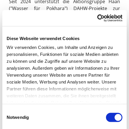
Seit 2024 unterstützt die Aktionsgruppe Haan
("Wasser für Pokhara") DAHW-Projekte zur
Verbesserung der Lebensbedingungen
benachteiligter Bevölkerungsgruppen in
Afghanistan. Wir freuen uns, dass wir Stefan
Recker, Fachkraft für internationale
Diese Webseite verwendet Cookies
Entwicklungszusammenarbeit, für einen Vortrag
Wir verwenden Cookies, um Inhalte und Anzeigen zu
gewinnen konnten. Er ist seit Januar 2025 in
personalisieren, Funktionen für soziale Medien anbieten
Afghanistan projektleitend tätig.
zu können und die Zugriffe auf unsere Website zu
Wir laden alle Interessierten und unsere Spender
analysieren. Außerdem geben wir Informationen zu Ihrer
und Spenderinnen herzlich zum Vortrag
Verwendung unserer Website an unsere Partner für
ein:
Mittwoch, 29.10.2025, 19.30 Uhr, Haus an der
soziale Medien, Werbung und Analysen weiter. Unsere
Kirche, Kaiserstraße 40
Partner führen diese Informationen möglicherweise mit
weiteren Daten zusammen, die Sie ihnen bereitgestellt
Bernhard Paulsen-Hammerschmidt
haben oder die sie im Rahmen Ihrer Nutzung der Dienste
gesammelt haben.
E
Notwendig
i
n